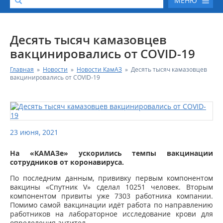
МЕНЮ
О КОМПАНИИ
Десять тысяч камазовцев
вакцинировались от COVID-19
КАТАЛОГ АВТОТЕХНИКИ
Главная
»
Новости
»
Новости КамАЗ
»
Десять тысяч камазовцев
вакцинировались от COVID-19
СЕРВИС И ГАРАНТИЙНЫЕ ОБЯЗАТЕЛЬСТВА
ЗАПАСНЫЕ ЧАСТИ
23 июня, 2021
РЕМОНТ ДВИГАТЕЛЕЙ КАМАЗ
На «КАМАЗе» ускорились темпы вакцинации
сотрудников от коронавируса.
ФИНАНСОВЫЙ СЕРВИС
По последним данным, прививку первым компонентом
вакцины «Спутник V» сделал 10251 человек. Вторым
ФОТОГАЛЕРЕЯ
компонентом привиты уже 7303 работника компании.
Помимо самой вакцинации идёт работа по направлению
работников на лабораторное исследование крови для
КОНТАКТНАЯ ИНФОРМАЦИЯ
определения антител.