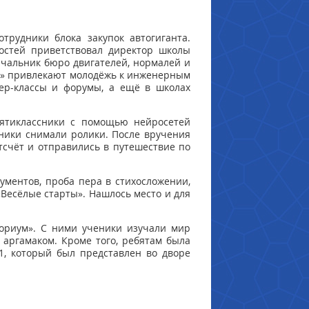
рудники блока закупок автогиганта.
Гостей приветствовал директор школы
ачальник бюро двигателей, нормалей и
Зе» привлекают молодёжь к инженерным
ер-классы и форумы, а ещё в школах
пятиклассники с помощью нейросетей
ники снимали ролики. После вручения
тсчёт и отправились в путешествие по
рументов, проба пера в стихосложении,
«Весёлые старты». Нашлось место и для
ториум». С ними ученики изучали мир
 аргамаком. Кроме того, ребятам была
1, который был представлен во дворе