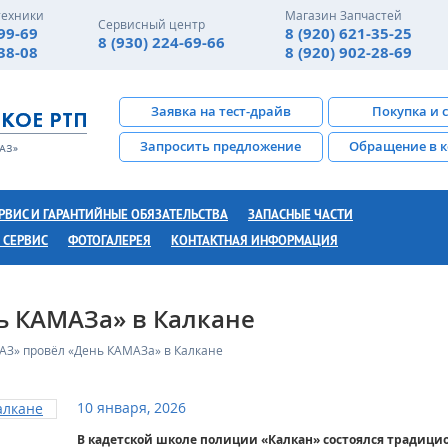
техники
Магазин Запчастей
Сервисный центр
-99-69
8 (920) 621-35-25
8 (930) 224-69-66
-38-08
8 (920) 902-28-69
Заявка на тест-драйв
Покупка и 
Запросить предложение
Обращение в 
РВИС И ГАРАНТИЙНЫЕ ОБЯЗАТЕЛЬСТВА
ЗАПАСНЫЕ ЧАСТИ
 СЕРВИС
ФОТОГАЛЕРЕЯ
КОНТАКТНАЯ ИНФОРМАЦИЯ
ь КАМАЗа» в Калкане
АЗ» провёл «День КАМАЗа» в Калкане
10 января, 2026
В кадетской школе полиции «Калкан» состоялся традици