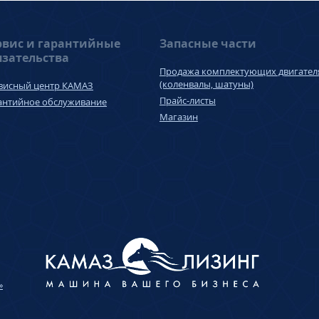
рвис и гарантийные
Запасные части
язательства
Продажа комплектующих двигател
(коленвалы, шатуны)
висный центр КАМАЗ
Прайс-листы
антийное обслуживание
Магазин
»