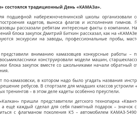
н» состоялся традиционный День «КАМАЗа».
я подшефной набережночелнинской школы организовали сот
построения кадетов, выноса флагов и исполнения гимнов. 
азовцы рассказали ребятам интересные факты о компании. Н
лений блока закупок Дмитрий Биткин рассказал, как на «КАМА
зуются экскурсии на заводы, профессиональные пробы, маст
 представили вниманию камазовцев конкурсные работы – 
 восьмиклассники конструировали модели машин, старшекласс
ики блока закупок вместе со школьниками начали обратный о
ния.
т по-камазовски, в котором надо было угадать названия инст
решение ребусов. В спортзале для младших классов устроили 
ых тренингов – в этом деле кадеты особенно преуспели.
 «Калкан» пришли представители детского технопарка «Кван
 а ещё каждый сделал для себя памятный подарок – значок с
иться с флагманом поколения К5 – автомобилем КАМАЗ-5490