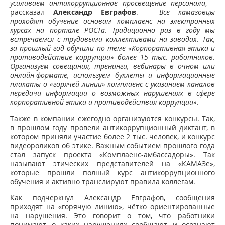
усиливаем антикоррупционное просвещение персонала
, –
рассказал
Александр Евграфов
. –
Все камазовцы
проходят обучение основам комплаенс на электронных
курсах на портале РОСТа. Традиционно раз в году мы
встречаемся с трудовыми коллективами на заводах. Так,
за прошлый год обучили по теме «Корпоративная этика и
противодействие коррупции» более 15 тыс. работников.
Организуем совещания, тренинги, вебинары в очном или
онлайн-формате, используем буклеты и информационные
плакаты о «горячей линии» комплаенс с указанием каналов
передачи информации о возможных нарушениях в сфере
корпоративной этики и противодействия коррупции».
Также в компании ежегодно организуются конкурсы. Так,
в прошлом году провели антикоррупционный диктант, в
котором приняли участие более 2 тыс. человек, и конкурс
видеороликов об этике. Важным событием прошлого года
стал запуск проекта «Комплаенс-амбассадоры». Так
называют этических представителей на «КАМАЗе»,
которые прошли полный курс антикоррупционного
обучения и активно транслируют правила коллегам.
Как подчеркнул Александр Евграфов, сообщения
приходят на «горячую линию», чётко ориентированные
на нарушения. Это говорит о том, что работники
понимают, о каких нарушениях сообщают, и осознают