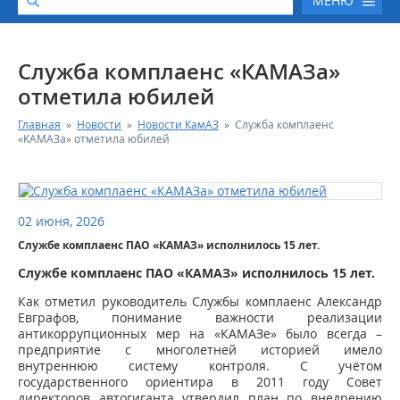
МЕНЮ
О КОМПАНИИ
Служба комплаенс «КАМАЗа»
отметила юбилей
КАТАЛОГ АВТОТЕХНИКИ
Главная
»
Новости
»
Новости КамАЗ
»
Служба комплаенс
«КАМАЗа» отметила юбилей
СЕРВИС И ГАРАНТИЙНЫЕ ОБЯЗАТЕЛЬСТВА
ЗАПАСНЫЕ ЧАСТИ
02 июня, 2026
Службе комплаенс ПАО «КАМАЗ» исполнилось 15 лет.
РЕМОНТ ДВИГАТЕЛЕЙ КАМАЗ
Службе комплаенс ПАО «КАМАЗ» исполнилось 15 лет.
ФИНАНСОВЫЙ СЕРВИС
Как отметил руководитель Службы комплаенс Александр
Евграфов, понимание важности реализации
антикоррупционных мер на «КАМАЗе» было всегда –
ФОТОГАЛЕРЕЯ
предприятие с многолетней историей имело
внутреннюю систему контроля. С учётом
государственного ориентира в 2011 году Совет
КОНТАКТНАЯ ИНФОРМАЦИЯ
директоров автогиганта утвердил план по внедрению