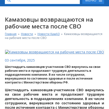
МЕНЮ
О КОМПАНИИ
Камазовцы возвращаются на
рабочие места после СВО
КАТАЛОГ АВТОТЕХНИКИ
Главная
»
Новости
»
Новости КамАЗ
»
Камазовцы возвращаются
на рабочие места после СВО
СЕРВИС И ГАРАНТИЙНЫЕ ОБЯЗАТЕЛЬСТВА
ЗАПАСНЫЕ ЧАСТИ
03 сентября, 2025
Шестнадцать камазовцев-участников СВО вернулись на свои
РЕМОНТ ДВИГАТЕЛЕЙ КАМАЗ
рабочие места и продолжают трудовую деятельность в
подразделениях компании. В их числе сотрудники,
вернувшиеся по состоянию здоровья и после истечения
ФИНАНСОВЫЙ СЕРВИС
контракта с Министерством обороны РФ.
Шестнадцать камазовцев-участников СВО вернулись
ФОТОГАЛЕРЕЯ
на свои рабочие места и продолжают трудовую
деятельность в подразделениях компании. В их числе
сотрудники, вернувшиеся по состоянию здоровья и
КОНТАКТНАЯ ИНФОРМАЦИЯ
после истечения контракта с Министерством обороны