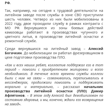
РФ.
Так, например, на сегодня к трудовой деятельности на
литейном заводе после службы в зоне СВО приступили
шесть человек. Четверо из них были мобилизованы в
2022 году, двое проходили службу в рамках контракта с
МО РФ. Вернувшиеся из зоны боевых действий
камазовцы работают в производствах чугунного и
цветного литья, в производстве литейной оснастки и
ремонтной службе.
Среди вернувшихся на литейный завод –
Алексей
Богачкин
. До мобилизации он работал фрезеровщиком в
цехе подготовки производства ПЛО.
«Как и всех наших ребят, коллектив поддержал его в тот
период – помогли с приобретением экипировки и всего
необходимого. В течение всего времени службы коллеги
были с ним на связи – созванивались, переписывались в
мессенджерах, продолжали помогать и поддерживать
морально и материально
, – рассказал
начальник
производства литейной оснастки (ПЛО) Дамир
Афлятонов
. –
В этом году Алексей был демобилизован по
состоянию здоровья, и мы, конечно, ждали его возвращения
на завод».