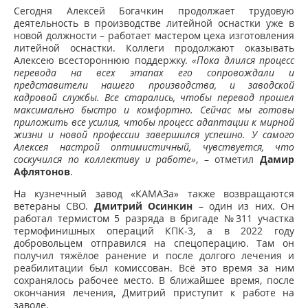
Сегодня Алексей Богачкин продолжает трудовую
деятельность в производстве литейной оснастки уже в
новой должности – работает мастером цеха изготовления
литейной оснастки. Коллеги продолжают оказывать
Алексею всестороннюю поддержку.
«Пока длился процесс
перевода на всех этапах его сопровождали и
представители нашего производства, и заводской
кадровой службы. Все старались, чтобы перевод прошел
максимально быстро и комфортно. Сейчас мы готовы
приложить все усилия, чтобы процесс адаптации к мирной
жизни и новой профессии завершился успешно. У самого
Алексея настрой оптимистичный, чувствуется, что
соскучился по коллективу и работе»
, – отметил
Дамир
Афлятонов
.
На кузнечный завод «КАМАЗа» также возвращаются
ветераны СВО.
Дмитрий Осинкин
– один из них. Он
работал термистом 5 разряда в бригаде №311 участка
термофинишных операций КПК-3, а в 2022 году
добровольцем отправился на спецоперацию. Там он
получил тяжёлое ранение и после долгого лечения и
реабилитации был комиссован. Всё это время за ним
сохранялось рабочее место. В ближайшее время, после
окончания лечения, Дмитрий приступит к работе на
заводе.