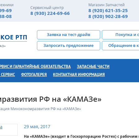
техники
Магазин Запчастей
Сервисный центр
-99-69
8 (920) 621-35-25
8 (930) 224-69-66
-38-08
8 (920) 902-28-69
Заявка на тест-драйв
Покупка и 
Запросить предложение
Обращение в 
РВИС И ГАРАНТИЙНЫЕ ОБЯЗАТЕЛЬСТВА
ЗАПАСНЫЕ ЧАСТИ
 СЕРВИС
ФОТОГАЛЕРЕЯ
КОНТАКТНАЯ ИНФОРМАЦИЯ
развития РФ на «КАМАЗе»
гация Минэкономразвития РФ на «КАМАЗе»
29 мая, 2017
На «КАМАЗе» (входит в Госкорпорацию Ростех) с рабочи