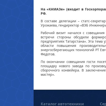
На «КАМАЗе» (входит в Госкорпора
РФ.
В составе делегации – статс-секрет
Урожаева, гендиректор «ВЭБ Инжинири
Рабочий визит начался с совещания
встречи стороны обсудили формир
предприятиях Татарстана». Эта тема 
области повышения производитель
энергосберегающих технологий РТ Евг
Федотов.
По окончании совещания гости посе
площадку нового завода по произво
сборочного конвейера. В заключени
мастер».
Каталог автотехники
Се