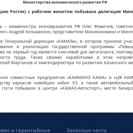
Министерства экономического развития РФ.
цию Ростех) с рабочим визитом побывала делегация Мин
арь – замминистра экономразвития РФ Олег Фомичев, совет
нг» Андрей Кельманзон, представители Минэкономики и Минп
 в Генеральной дирекции «КАМАЗа», в котором приняли учас
ование и реализацию государственной программы «Повыш
уже не первый год является ключевой для автогиганта, поэтом
ности труда. Также своими наработками в этом направ
ений Мартынов и замгендиректора по развитию Казанского м
тили совместные предприятия «КАММИНЗ КАМА» и «ЦФ КАМА
дству каркасов новейших кабин К5, а также автомобильный 
е гости побывали в центре «КАМАЗ-Автоспорт», месте базир
рвис и гарантийные
Запасные части