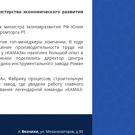
истерства экономического развития
ник министра экономразвития РФ Юлия
ромторга РТ.
тие топ-менеджеры компании. В ходе
ение производительности труда на
у у «КАМАЗа» накоплен большой опыт в
лении поделились директор Центра
едико-инструментального завода Роман
», Фабрику процессов, строительную
завод, где увидели работу главного
ования легендарной команды «КАМАЗ-
г. Вязники,
ул. Механизаторов, д 90