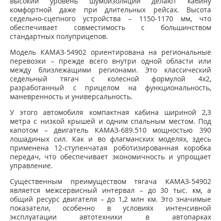
высокий уровень шумоизоляции делают кабину
комфортной даже при длительных рейсах. Высота
седельно-сцепного устройства – 1150-1170 мм, что
обеспечивает совместимость с большинством
стандартных полуприцепов.
Модель КАМАЗ-54902 ориентирована на региональные
перевозки – прежде всего внутри одной области или
между близлежащими регионами. Это классический
седельный тягач с колесной формулой 4х2,
разработанный с прицелом на функциональность,
маневренность и универсальность.
У этого автомобиля компактная кабина шириной 2,3
метра с низкой крышей и одним спальным местом. Под
капотом – двигатель КАМАЗ-689.510 мощностью 390
лошадиных сил. Как и во флагманских моделях, здесь
применена 12-ступенчатая роботизированная коробка
передач, что обеспечивает экономичность и упрощает
управление.
Существенным преимуществом тягача КАМАЗ-54902
является межсервисный интервал – до 30 тыс. км, а
общий ресурс двигателя – до 1,2 млн км. Это значимые
показатели, особенно в условиях интенсивной
эксплуатации автотехники в автопарках