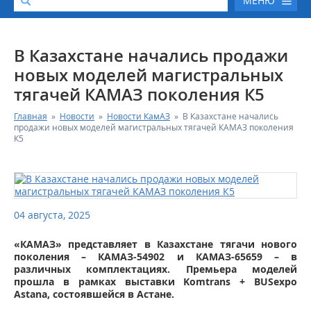
МЕНЮ
О КОМПАНИИ
В Казахстане начались продажи
новых моделей магистральных
КАТАЛОГ АВТОТЕХНИКИ
тягачей КАМАЗ поколения К5
Главная
»
Новости
»
Новости КамАЗ
»
В Казахстане начались
СЕРВИС И ГАРАНТИЙНЫЕ ОБЯЗАТЕЛЬСТВА
продажи новых моделей магистральных тягачей КАМАЗ поколения
К5
ЗАПАСНЫЕ ЧАСТИ
РЕМОНТ ДВИГАТЕЛЕЙ КАМАЗ
04 августа, 2025
ФИНАНСОВЫЙ СЕРВИС
«КАМАЗ» представляет в Казахстане тягачи нового
поколения – КАМАЗ-54902 и КАМАЗ-65659 – в
ФОТОГАЛЕРЕЯ
различных комплектациях. Премьера моделей
прошла в рамках выставки Komtrans + BUSexpo
Astana, состоявшейся в Астане.
КОНТАКТНАЯ ИНФОРМАЦИЯ