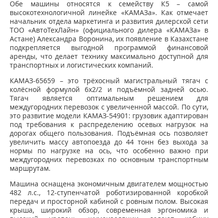
Обе машины относятся к семейству К5 – самой
высокотехнологичной линейке «КАМАЗа». Как отмечает
начальник отдела маркетинга и развития дилерской сети
ТОО «АвтоТехЛайн» (официального дилера «КАМАЗа» в
Астане) Александра Воронина, их появление в Казахстане
подкрепляется выгодной программой финансовой
аренды, что делает технику максимально доступной для
транспортных и логистических компаний.
КАМАЗ-65659 – это трёхосный магистральный тягач с
колёсной формулой 6х2/2 и подъёмной задней осью.
Тягач является оптимальным решением для
междугородних перевозок с увеличенной массой. По сути,
это развитие модели КАМАЗ-54901: грузовик адаптирован
под требования к распределению осевых нагрузок на
дорогах общего пользования. Подъёмная ось позволяет
увеличить массу автопоезда до 44 тонн без выхода за
нормы по нагрузке на ось, что особенно важно при
междугородних перевозках по основным транспортным
маршрутам.
Машина оснащена экономичным двигателем мощностью
482 л.с., 12-ступенчатой роботизированной коробкой
передач и просторной кабиной с ровным полом. Высокая
крыша, широкий обзор, современная эргономика и