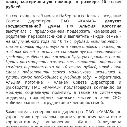
класс, материальную помощь в размере 10 тысяч
рублей.
На состоявшемся 3 июля в Набережных Челнах заседании
Совета директоров ПАО «КАМАЗ»
депутат
Государственной Думы РФ Альфия Когогина
выступила с предложением поддержать камазовцев –
родителей первоклассников и выплатить каждой семье к
началу учебного года по 10 тыс. рублей.
«Сейчас лето –
это не только пора отпусков и время отдыха с семьёй, но
и сборы детей в школу, на которые нужны значительные
средства, особенно это касается будущих первоклассников.
Прошу рассмотреть возможность выплатить родителям
каждого первоклассника по 10 тысяч рублей, чтобы они
смогли подготовить своего маленького школьника и
купить самое необходимое к учебному году»
, – обратилась
Альфия Когогина к членам Совета директоров и
руководству ПАО «КАМАЗ», поблагодарив компанию за
мощную социальную политику, а также за системную
поддержку подшефных воинских частей в зоне СВО,
мобилизованных сотрудников и членов их семей.
Заместитель генерального директора ПАО «КАМАЗ» по
управлению персоналом, организационному развитию и
корпоративному управлению Жанна Халиуллина
поддержала инициативу парламентария на совещании с