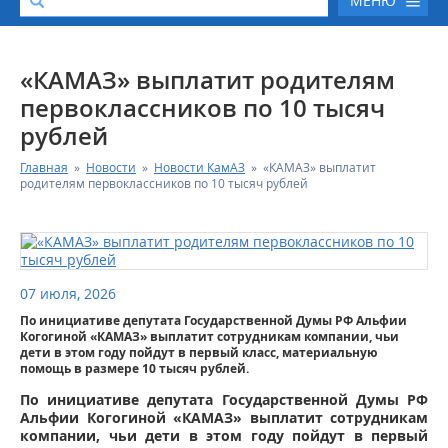
МЕНЮ
О КОМПАНИИ
«КАМАЗ» выплатит родителям
первоклассников по 10 тысяч
КАТАЛОГ АВТОТЕХНИКИ
рублей
Главная
»
Новости
»
Новости КамАЗ
»
«КАМАЗ» выплатит
СЕРВИС И ГАРАНТИЙНЫЕ ОБЯЗАТЕЛЬСТВА
родителям первоклассников по 10 тысяч рублей
ЗАПАСНЫЕ ЧАСТИ
РЕМОНТ ДВИГАТЕЛЕЙ КАМАЗ
07 июля, 2026
По инициативе депутата Государственной Думы РФ Альфии
ФИНАНСОВЫЙ СЕРВИС
Когогиной «КАМАЗ» выплатит сотрудникам компании, чьи
дети в этом году пойдут в первый класс, материальную
помощь в размере 10 тысяч рублей.
ФОТОГАЛЕРЕЯ
По инициативе депутата Государственной Думы РФ
Альфии Когогиной «КАМАЗ» выплатит сотрудникам
КОНТАКТНАЯ ИНФОРМАЦИЯ
компании, чьи дети в этом году пойдут в первый