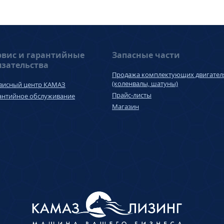
рвис и гарантийные
Запасные части
язательства
Продажа комплектующих двигател
(коленвалы, шатуны)
висный центр КАМАЗ
Прайс-листы
антийное обслуживание
Магазин