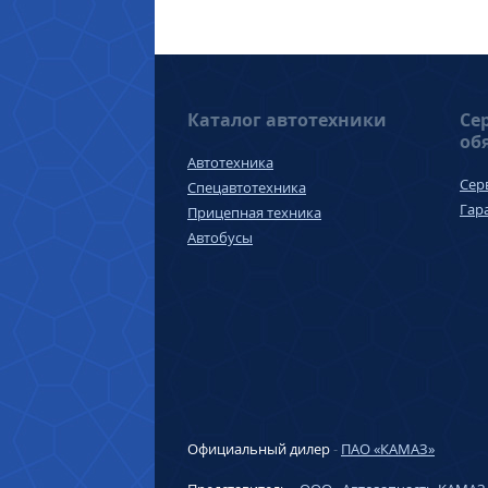
Каталог автотехники
Се
об
Автотехника
Сер
Спецавтотехника
Гар
Прицепная техника
Автобусы
Официальный дилер
-
ПАО «КАМАЗ»