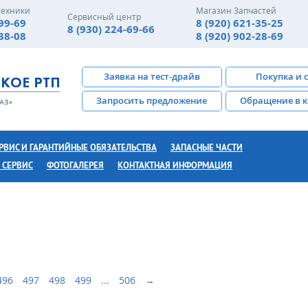
техники
Магазин Запчастей
Сервисный центр
-99-69
8 (920) 621-35-25
8 (930) 224-69-66
-38-08
8 (920) 902-28-69
Заявка на тест-драйв
Покупка и 
Запросить предложение
Обращение в 
РВИС И ГАРАНТИЙНЫЕ ОБЯЗАТЕЛЬСТВА
ЗАПАСНЫЕ ЧАСТИ
 СЕРВИС
ФОТОГАЛЕРЕЯ
КОНТАКТНАЯ ИНФОРМАЦИЯ
496
497
498
499
...
506
→