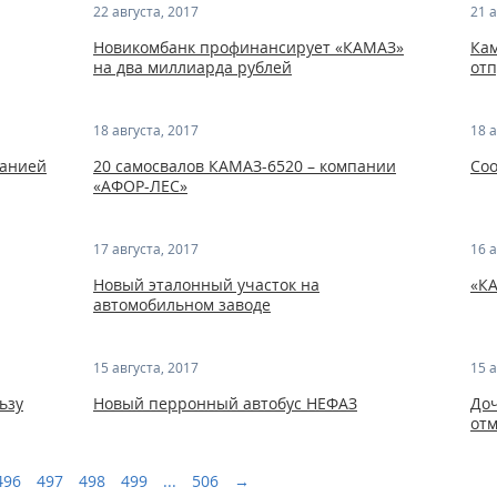
22 августа, 2017
21 а
Новикомбанк профинансирует «КАМАЗ»
Ка
на два миллиарда рублей
отп
18 августа, 2017
18 а
панией
20 самосвалов КАМАЗ-6520 – компании
Со
«АФОР-ЛЕС»
17 августа, 2017
16 а
Новый эталонный участок на
«КА
автомобильном заводе
15 августа, 2017
15 а
ьзу
Новый перронный автобус НЕФАЗ
До
от
496
497
498
499
...
506
→