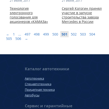
21 июня, 2017
21 июня, 2017
Технология
Сергей Когогин принял
электронного
участие в запуске
голосования для
строительства завода
акционеров «КАМАЗа»
Mercedes в России
←
1
...
497
498
499
500
501
502
503
504
505
506
→
Каталог автотехники
Автотехника
Спецавтотехника
Прицепная техника
Автобусы
Сервис и гарантийные