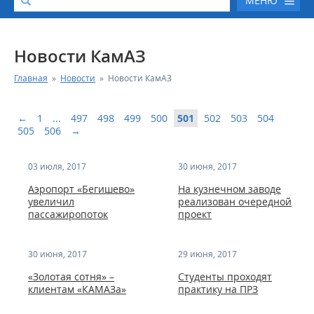
МЕНЮ
О КОМПАНИИ
Новости КамАЗ
Главная
»
Новости
»
Новости КамАЗ
КАТАЛОГ АВТОТЕХНИКИ
←
1
...
497
498
499
500
501
502
503
504
СЕРВИС И ГАРАНТИЙНЫЕ ОБЯЗАТЕЛЬСТВА
505
506
→
ЗАПАСНЫЕ ЧАСТИ
03 июля, 2017
30 июня, 2017
Аэропорт «Бегишево»
На кузнечном заводе
РЕМОНТ ДВИГАТЕЛЕЙ КАМАЗ
увеличил
реализован очередной
пассажиропоток
проект
ФИНАНСОВЫЙ СЕРВИС
30 июня, 2017
29 июня, 2017
ФОТОГАЛЕРЕЯ
«Золотая сотня» –
Студенты проходят
клиентам «КАМАЗа»
практику на ПРЗ
КОНТАКТНАЯ ИНФОРМАЦИЯ