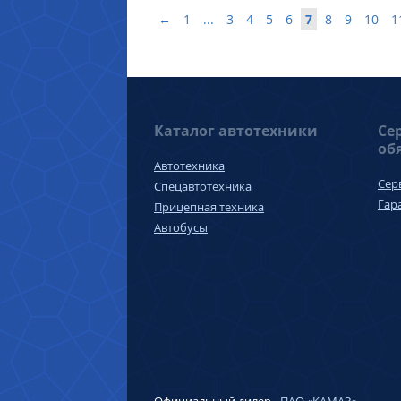
←
1
...
3
4
5
6
7
8
9
10
1
Каталог автотехники
Се
об
Автотехника
Сер
Спецавтотехника
Гар
Прицепная техника
Автобусы