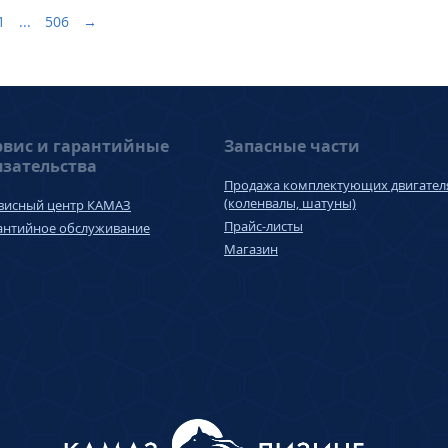
1
...
506
→
рвис и гарантийные
Запасные части
язательства
Продажа комплектующих двигател
(коленвалы, шатуны)
висный центр КАМАЗ
Прайс-листы
антийное обслуживание
Магазин