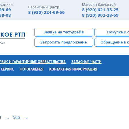
техники
Магазин Запчастей
Сервисный центр
-99-69
8 (920) 621-35-25
8 (930) 224-69-66
-38-08
8 (920) 902-28-69
Заявка на тест-драйв
Покупка и 
Запросить предложение
Обращение в 
РВИС И ГАРАНТИЙНЫЕ ОБЯЗАТЕЛЬСТВА
ЗАПАСНЫЕ ЧАСТИ
 СЕРВИС
ФОТОГАЛЕРЕЯ
КОНТАКТНАЯ ИНФОРМАЦИЯ
1
...
506
→