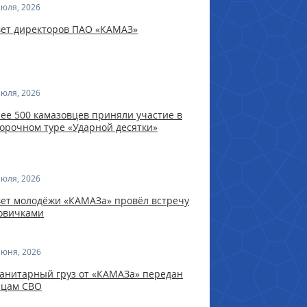
июля, 2026
вет директоров ПАО «КАМАЗ»
июля, 2026
ее 500 камазовцев приняли участие в
орочном туре «Ударной десятки»
июля, 2026
ет молодёжи «КАМАЗа» провёл встречу
овичками
июня, 2026
анитарный груз от «КАМАЗа» передан
йцам СВО