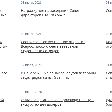
03 июля, 2026
03 
ме
Награждение на заседании Совета
Со
нные
директоров ПАО "КАМАЗ"
03 июля, 2026
02 
»
Состоялось торжественное открытие
Бол
сти»
Всероссийского слёта ветеранов
отб
студенческих отрядов
02 июля, 2026
01 
цесс
В Набережных Челнах соберутся ветераны
Сов
студотрядов со всей страны
с н
30 июня, 2026
30 
дой
«КАМАЗ» организовал производственную
Гум
экскурсию для дилеров
бо