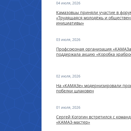
04 июля, 2026
Камазовцы приняли участие в фору
«Трудящаяся молодёжь и обществе
инициативы»
03 июля, 2026
Профсоюзная организация «КАМАЗа
поддержала акцию «Коробка храбро
02 июля, 2026
На «КАМАЗе» модернизировали про
побелки шлаковен
01 июля, 2026
Сергей Когогин встретился с коман
«КАМАЗ-мастер»