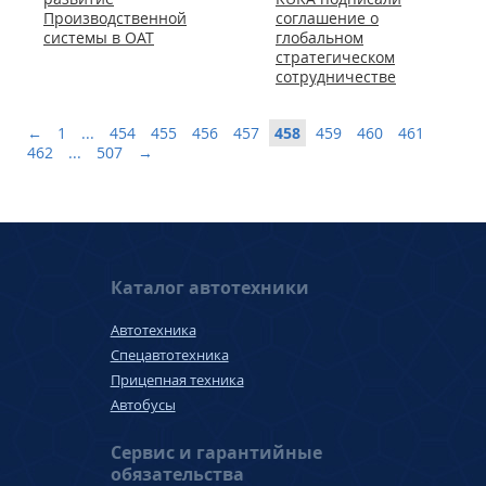
Производственной
соглашение о
системы в ОАТ
глобальном
стратегическом
сотрудничестве
←
1
...
454
455
456
457
458
459
460
461
462
...
507
→
Каталог автотехники
Автотехника
Спецавтотехника
Прицепная техника
Автобусы
Сервис и гарантийные
обязательства