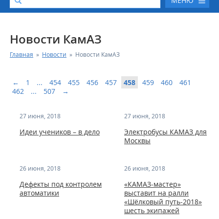
МЕНЮ
О КОМПАНИИ
Новости КамАЗ
Главная
»
Новости
»
Новости КамАЗ
КАТАЛОГ АВТОТЕХНИКИ
←
1
...
454
455
456
457
458
459
460
461
СЕРВИС И ГАРАНТИЙНЫЕ ОБЯЗАТЕЛЬСТВА
462
...
507
→
ЗАПАСНЫЕ ЧАСТИ
27 июня, 2018
27 июня, 2018
Идеи учеников – в дело
Электробусы КАМАЗ для
РЕМОНТ ДВИГАТЕЛЕЙ КАМАЗ
Москвы
ФИНАНСОВЫЙ СЕРВИС
26 июня, 2018
26 июня, 2018
Дефекты под контролем
«КАМАЗ-мастер»
ФОТОГАЛЕРЕЯ
автоматики
выставит на ралли
«Шёлковый путь-2018»
шесть экипажей
КОНТАКТНАЯ ИНФОРМАЦИЯ